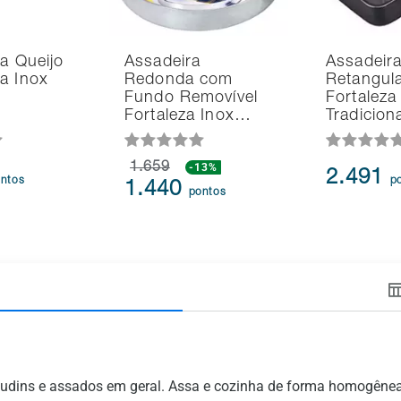
ra Queijo
Assadeira
Assadeir
a Inox
Redonda com
Retangula
Fundo Removível
Fortaleza
Fortaleza Inox…
Tradicion
1.659
-13%
2.491
ntos
p
1.440
pontos
s, pudins e assados em geral. Assa e cozinha de forma homogêne