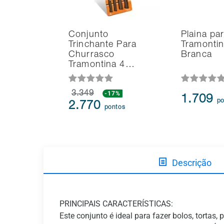
Conjunto
Plaina pa
Trinchante Para
Tramontin
Churrasco
Branca
Tramontina 4…
3.349
-17%
1.709
po
2.770
pontos
Descrição
PRINCIPAIS CARACTERÍSTICAS:
Este conjunto é ideal para fazer bolos, torta