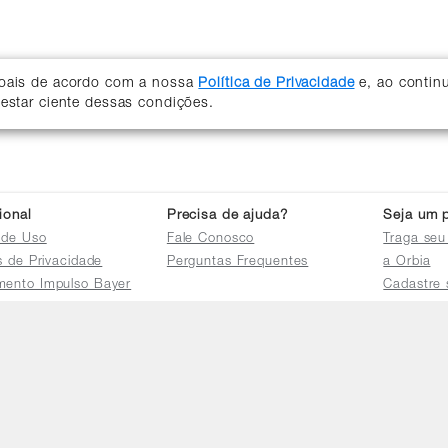
soais de acordo com a nossa
Política de Privacidade
e, ao contin
 estar ciente dessas condições.
cional
Precisa de ajuda?
Seja um p
 de Uso
Fale Conosco
Traga seu
as de Privacidade
Perguntas Frequentes
a Orbia
mento Impulso Bayer
Cadastre 
e Devoluções
Acessar a 
mento dos Grupos
res
e Consulta a
s e
tilhamento de Dados
io de Igualdade