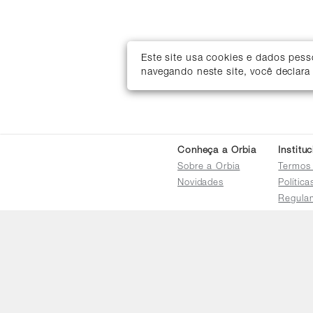
Este site usa cookies e dados pes
navegando neste site, você declara
Conheça a Orbia
Institu
Sobre a Orbia
Termos
Novidades
Polític
Regula
Trocas 
Regula
Familia
Termo d
Bureau
Compar
Relatór