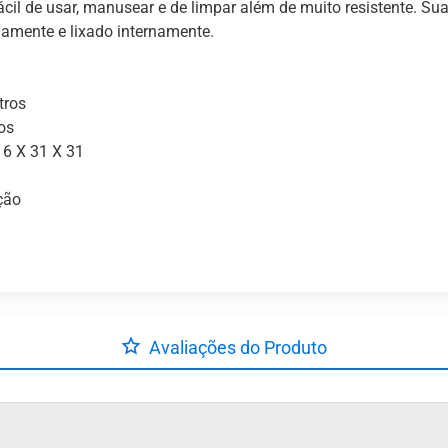
il de usar, manusear e de limpar além de muito resistente. Sua
namente e lixado internamente.
tros
os
 6 X 31 X 31
ção
Avaliações do Produto