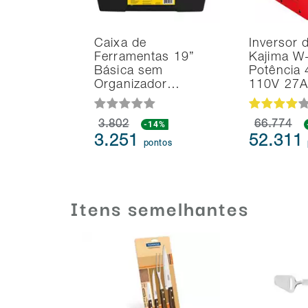
Caixa de
Inversor 
Ferramentas 19”
Kajima W
Básica sem
Potência
Organizador…
110V 27A
3.802
-14%
66.774
3.251
52.311
pontos
Itens semelhantes