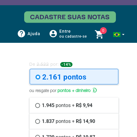
0
Entre
Ajuda
ou cadastre-se
-14%
De
2.522
por:
2.161 
pontos
ou resgate por
pontos + dinheiro
1.945 
pontos +
 R$ 9,94
1.837 
pontos +
 R$ 14,90