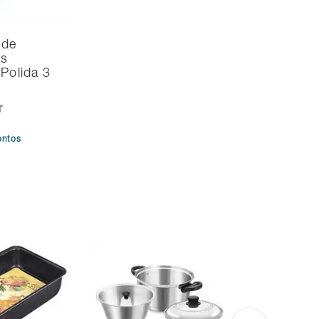
 de
as
 Polida 3
ontos