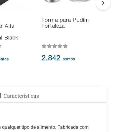
a
Forma para Pudim
Assadeir
r Alta
Fortaleza
Retangula
com Grel
al Black
Fortalez
4.715
-
2.842
ontos
pontos
3.518
p
Características
a qualquer tipo de alimento. Fabricada com