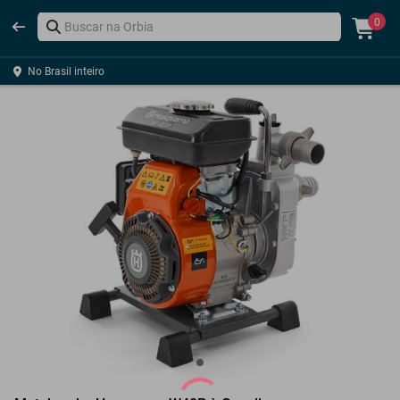
0
No Brasil inteiro