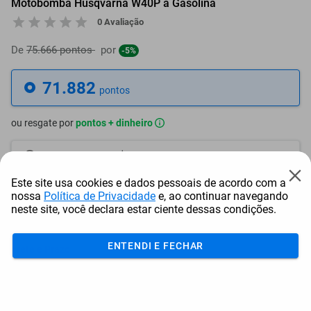
Motobomba Husqvarna W40P à Gasolina
0 Avaliação
De
75.666 pontos
por
-5%
71.882
pontos
ou resgate por
pontos + dinheiro
64.694
+ R$ 330,65
pontos
Este site usa cookies e dados pessoais de acordo com a
61.100
+ R$ 495,97
pontos
nossa
Política de Privacidade
e, ao continuar navegando
neste site, você declara estar ciente dessas condições.
57.506
+ R$ 661,30
pontos
ENTENDI E FECHAR
Frete e Prazo
Calcular frete
Utilizar endereço cadastrado