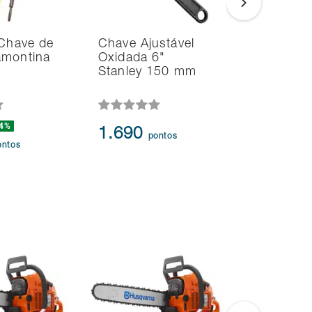
 Chave de
Chave Ajustável
Alicate T
amontina
Oxidada 6"
Universal
Stanley 150 mm
-4%
1.214
-
1.690
pontos
1.050
ontos
p