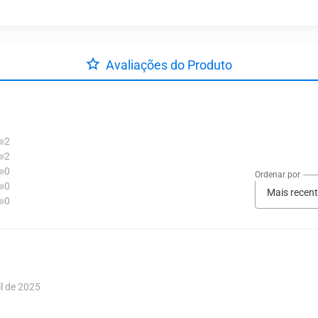
Avaliações do Produto
2
2
0
Ordenar por
0
Mais recen
0
l de 2025