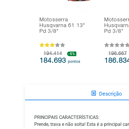
Motosserra
Motosser
Husqvarna 61 13"
Husqvarn
Pd 3/8"
Pd 3/8"
194.414
-5%
196.667
184.693
186.83
pontos
Descrição
PRINCIPAIS CARACTERÍSTICAS:
Prende, trava e não solta! Esta é a principal 