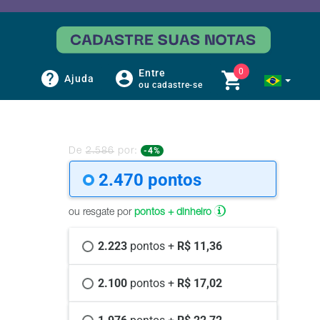
0
Entre
Ajuda
ou cadastre-se
-4%
De
2.586
por:
2.470 
pontos
ou resgate por
pontos + dinheiro
2.223 
pontos +
 R$ 11,36
2.100 
pontos +
 R$ 17,02