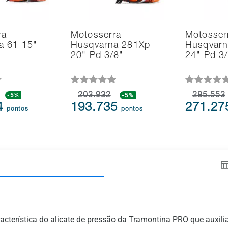
ra
Motosserra
Motosser
a 61 15"
Husqvarna 281Xp
Husqvarn
20" Pd 3/8"
24" Pd 3
-5%
203.932
-5%
285.553
4
193.735
271.2
pontos
pontos
característica do alicate de pressão da Tramontina PRO que auxil