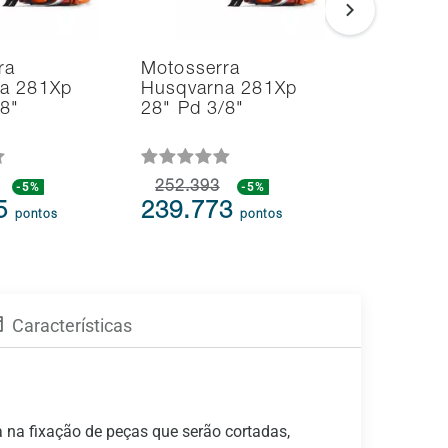
ra
Motosserra
Soprador
a 281Xp
Husqvarna 281Xp
Aspirado
/8"
28" Pd 3/8"
Folhas H
125BVx 
-5%
252.393
-5%
109.613
75
239.773
104.1
pontos
pontos
Características
ia na fixação de peças que serão cortadas,