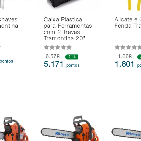
Chaves
Caixa Plastica
Alicate e
montina
para Ferramentas
Fenda Tr
com 2 Travas
Tramontina 20"
6.578
-21%
1.668
pontos
5.171
1.601
pontos
p