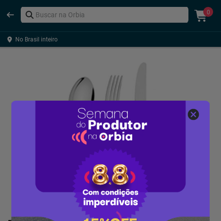
0
No Brasil inteiro