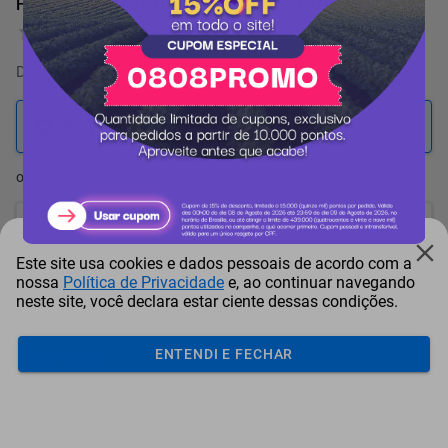
Faqueiro Aço Inox Tramontina Laguna 16 Peças
0 Avaliação
De
5.493 pontos
por
-18%
4.493
pontos
ou resgate por
pontos + dinheiro
4.044
+ R$ 20,65
pontos
Este site usa cookies e dados pessoais de acordo com a
3.820
+ R$ 30,96
pontos
nossa
Política de Privacidade
e, ao continuar navegando
neste site, você declara estar ciente dessas condições.
3.595
+ R$ 41,31
pontos
ENTENDI E FECHAR
Frete e Prazo
Calcular frete
Utilizar endereço cadastrado