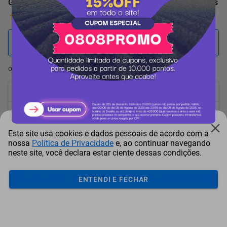
Garrafa Térmica Stanley Vaccum Growler Preto 1,9 Litros
5 Avaliações
19.664
pontos
ou resgate por
pontos + dinheiro
17.698
+ R$ 90,44
pontos
16.715
+ R$ 135,65
pontos
Este site usa cookies e dados pessoais de acordo com a
15.732
+ R$ 180,87
pontos
nossa
Política de Privacidade
e, ao continuar navegando
neste site, você declara estar ciente dessas condições.
Frete e Prazo
Calcular frete
ENTENDI E FECHAR
Utilizar endereço cadastrado
Adicionar ao carrinho