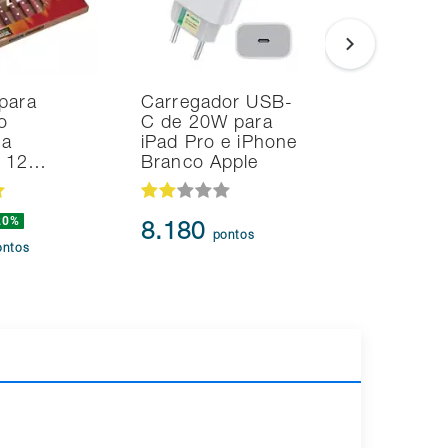
para
Carregador USB-
Noteboo
o
C de 20W para
Ultrafino
na
iPad Pro e iPhone
i7 24GB
d 12…
Branco Apple
SSD Intel
20%
239.873
8.180
pontos
217.3
ontos