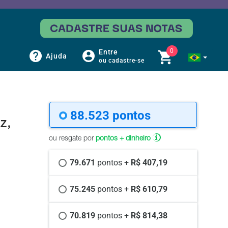
0
Entre
Ajuda
ou cadastre-se
88.523 
pontos
z,
ou resgate por
pontos + dinheiro
79.671 
pontos +
 R$ 407,19
75.245 
pontos +
 R$ 610,79
70.819 
pontos +
 R$ 814,38