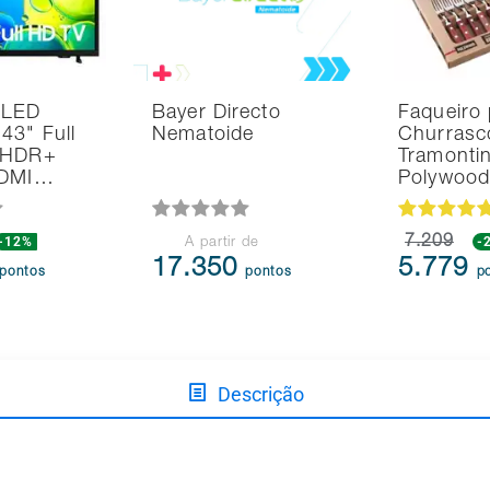
 LED
Bayer Directo
Faqueiro 
43" Full
Nematoide
Churrasc
 HDR+
Tramonti
HDMI…
Polywoo
-12%
7.209
-
A partir de
17.350
5.779
pontos
pontos
p
Descrição