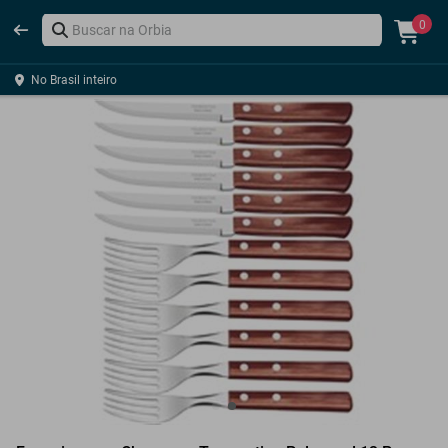
0
No Brasil inteiro