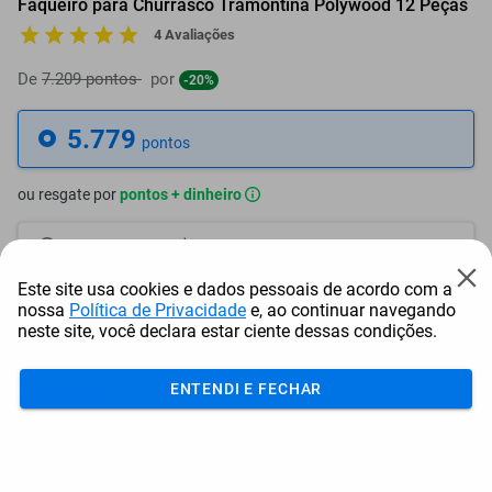
Faqueiro para Churrasco Tramontina Polywood 12 Peças
4 Avaliações
De
7.209 pontos
por
-20%
5.779
pontos
ou resgate por
pontos + dinheiro
5.202
+ R$ 26,54
pontos
Este site usa cookies e dados pessoais de acordo com a
4.913
+ R$ 39,84
pontos
nossa
Política de Privacidade
e, ao continuar navegando
neste site, você declara estar ciente dessas condições.
4.624
+ R$ 53,13
pontos
ENTENDI E FECHAR
Frete e Prazo
Calcular frete
Utilizar endereço cadastrado