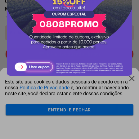
Ovo de Páscoa Brasil Cacau Puro Recheio Fini Tubes
Morango 270g
0 Avaliação
Produto indisponível!
Me avise quando chegar
Mais Resgatados
Este site usa cookies e dados pessoais de acordo com a
nossa
Política de Privacidade
e, ao continuar navegando
neste site, você declara estar ciente dessas condições.
ENTENDI E FECHAR
Antena Starlink Mini De
Smart Tv Led Samsung 43"
Bay
Internet Via Sat...
Full Hd Tizen H...