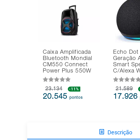
Caixa Amplificada
Echo Dot
Bluetooth Mondial
Geração 
CM550 Connect
Smart Sp
Power Plus 550W
C/Alexa 
23.134
-11%
21.589
20.545
17.926
pontos
Descrição