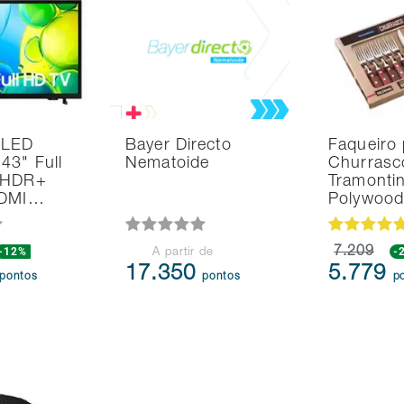
 LED
Bayer Directo
Faqueiro 
43" Full
Nematoide
Churrasc
 HDR+
Tramonti
HDMI…
Polywoo
-12%
7.209
-
A partir de
17.350
5.779
pontos
pontos
p