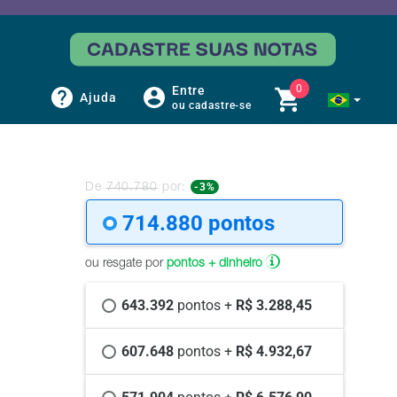
0
Entre
Ajuda
ou cadastre-se
-3%
De
740.780
por:
714.880 
pontos
ou resgate por
pontos + dinheiro
643.392 
pontos +
 R$ 3.288,45
607.648 
pontos +
 R$ 4.932,67