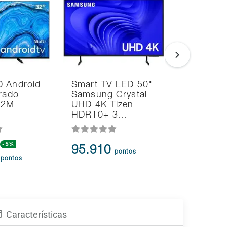
D Android
Smart TV LED 50"
Smart T
grado
Samsung Crystal
55" 4K T
062M
UHD 4K Tizen
55C450N
HDR10+ 3…
TV WiFi
-5%
95.910
116.8
pontos
9
pontos
Características