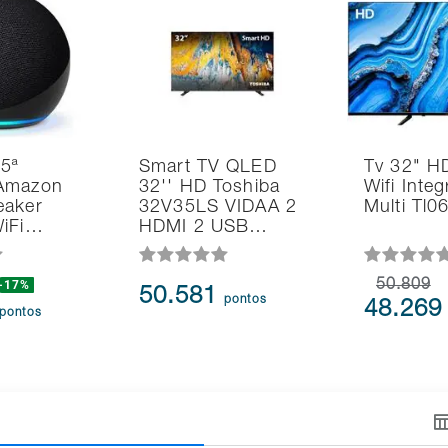
 5ª
Smart TV QLED
Tv 32" H
Amazon
32'' HD Toshiba
Wifi Inte
eaker
32V35LS VIDAA 2
Multi Tl
WiFi…
HDMI 2 USB…
-17%
50.809
50.581
pontos
48.26
pontos