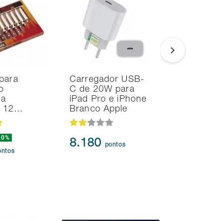
para
Carregador USB-
Smart TV
o
C de 20W para
Samsung 
na
iPad Pro e iPhone
UHD 4K T
d 12…
Branco Apple
HDR10+
20%
8.180
95.91
pontos
ontos