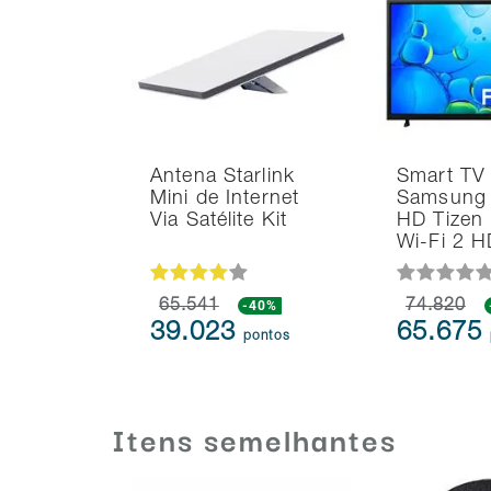
Antena Starlink
Smart TV
Mini de Internet
Samsung 
Via Satélite Kit
HD Tizen
Wi-Fi 2 
65.541
-40%
74.820
39.023
65.675
pontos
Itens semelhantes