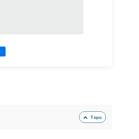
o
Topo