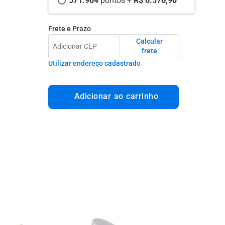
571.904 
pontos +
 R$ 6.576,90
Frete e Prazo
Calcular
frete
Utilizar endereço cadastrado
Adicionar ao carrinho