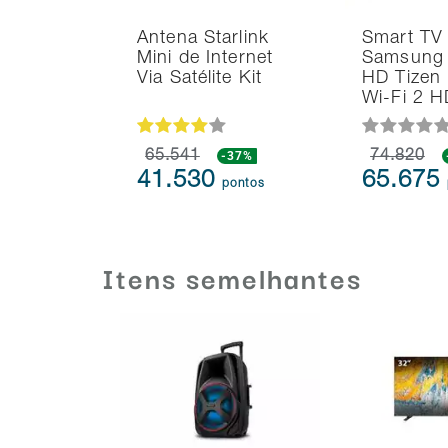
Antena Starlink
Smart TV
Mini de Internet
Samsung 
Via Satélite Kit
HD Tizen
Wi-Fi 2 
65.541
-37%
74.820
41.530
65.675
pontos
Itens semelhantes