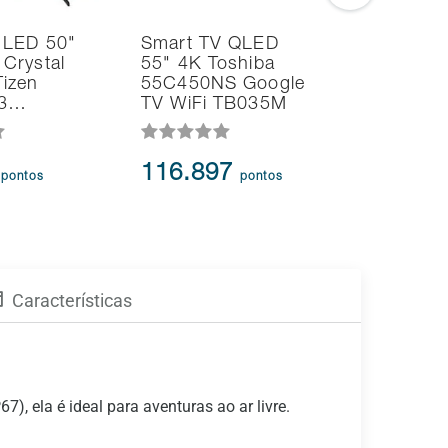
 LED 50"
Smart TV QLED
Caixa de
Crystal
55" 4K Toshiba
Bluetoot
izen
55C450NS Google
PartyBox
 3…
TV WiFi TB035M
2…
0
116.897
99.17
pontos
pontos
Características
), ela é ideal para aventuras ao ar livre.