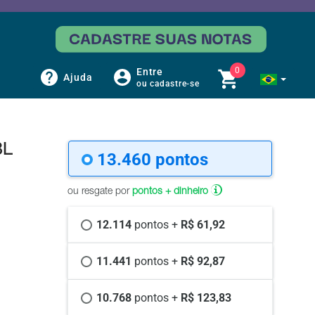
0
Entre
Ajuda
ou cadastre-se
BL
13.460 
pontos
ou resgate por
pontos + dinheiro
12.114 
pontos +
 R$ 61,92
11.441 
pontos +
 R$ 92,87
10.768 
pontos +
 R$ 123,83