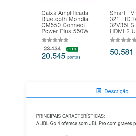
Caixa Amplificada
Smart TV
Bluetooth Mondial
32'' HD T
CM550 Connect
32V35LS 
Power Plus 550W
HDMI 2 
23.134
-11%
50.581
20.545
pontos
Descrição
PRINCIPAIS CARACTERÍSTICAS:
A JBL Go 4 oferece som JBL Pro com graves pote