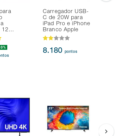
para
Carregador USB-
Noteboo
o
C de 20W para
Ultrafino
na
iPad Pro e iPhone
i7 24GB
d 12…
Branco Apple
SSD Intel
20%
239.873
8.180
pontos
217.3
ontos