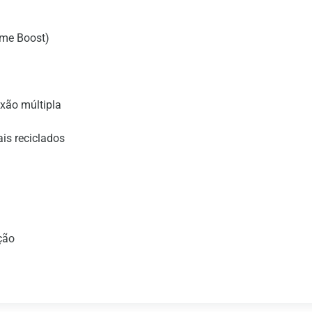
ime Boost)
exão múltipla
is reciclados
ção