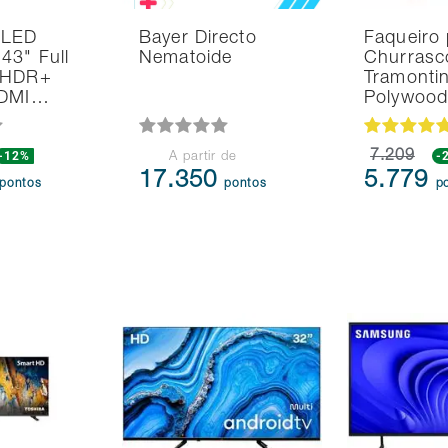
 LED
Bayer Directo
Faqueiro 
43" Full
Nematoide
Churrasc
 HDR+
Tramonti
HDMI…
Polywoo
-12%
7.209
-
A partir de
17.350
5.779
pontos
pontos
p