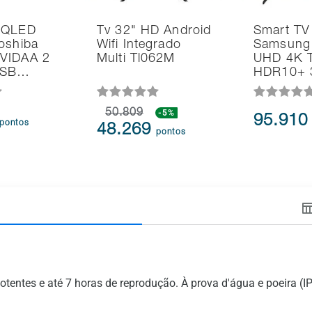
 QLED
Tv 32" HD Android
Smart TV
oshiba
Wifi Integrado
Samsung 
VIDAA 2
Multi Tl062M
UHD 4K T
USB…
HDR10+
50.809
-5%
95.91
pontos
48.269
pontos
ntes e até 7 horas de reprodução. À prova d'água e poeira (IP67