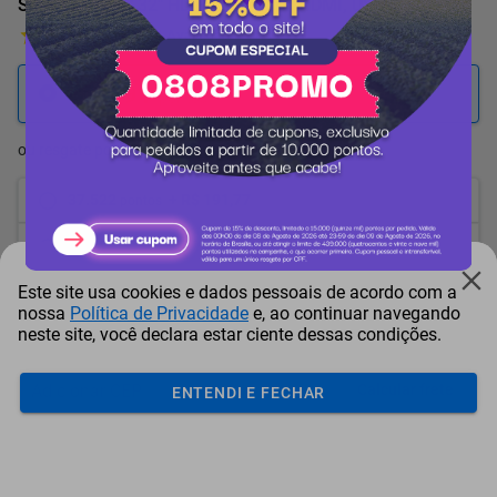
Smart TV AOC 32" HD Roku - Wi-Fi, HDMI, USB
1 Avaliação
41.691
pontos
ou resgate por
pontos + dinheiro
37.522
+ R$ 191,77
pontos
35.438
+ R$ 287,64
pontos
Este site usa cookies e dados pessoais de acordo com a
33.353
+ R$ 383,55
pontos
nossa
Política de Privacidade
e, ao continuar navegando
neste site, você declara estar ciente dessas condições.
Frete e Prazo
Calcular frete
ENTENDI E FECHAR
Utilizar endereço cadastrado
Adicionar ao carrinho