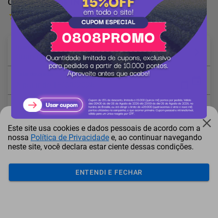
Créditos Viagens TNT
2 Avaliações
Quantidade em Unidades: *
Quantidade mínima: 1
Data desejada: *
A partir de 15/08/2026
Local: *
Este site usa cookies e dados pessoais de acordo com a
* Campo obrigatório
nossa
Política de Privacidade
e, ao continuar navegando
neste site, você declara estar ciente dessas condições.
ENTENDI E FECHAR
Adicionar ao carrinho
Mais Resgatados