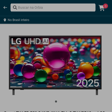
0
No Brasil inteiro