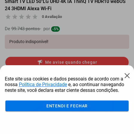
Smart TV LED 50"LG UHD 4K IA ThinQ TV HDR10 webOS
24 3HDMI Alexa Wi-Fi
0 Avaliação
De
99.743 pontos
por
-5%
Produto indisponível!
Me avise quando chegar
Mais Resgatados
Este site usa cookies e dados pessoais de acordo com a
nossa
Política de Privacidade
e, ao continuar navegando
neste site, você declara estar ciente dessas condições.
ENTENDI E FECHAR
Antena Starlink Mini De
Smart Tv Led Samsung 43"
Bay