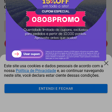
Smartphone Edge 60 Fusion 5G 256GB 8GB RAM Cinza,
Câm. 50MP
0 Avaliação
Produto indisponível!
Me avise quando chegar
Mais Resgatados
Este site usa cookies e dados pessoais de acordo com a
nossa
Política de Privacidade
e, ao continuar navegando
neste site, você declara estar ciente dessas condições.
ENTENDI E FECHAR
Antena Starlink Mini De
Smart Tv Led Samsung 43"
Bay
Internet Via Sat...
Full Hd Tizen H...