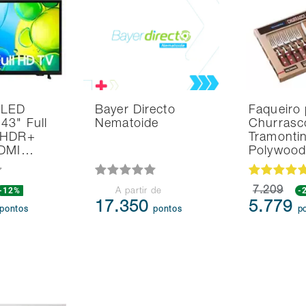
 LED
Bayer Directo
Faqueiro 
43" Full
Nematoide
Churrasc
 HDR+
Tramonti
HDMI…
Polywoo
-12%
7.209
-
A partir de
17.350
5.779
pontos
pontos
p