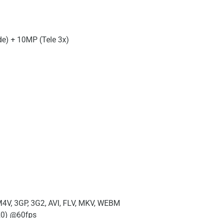
de) + 10MP (Tele 3x)
4V, 3GP, 3G2, AVI, FLV, MKV, WEBM
20) @60fps