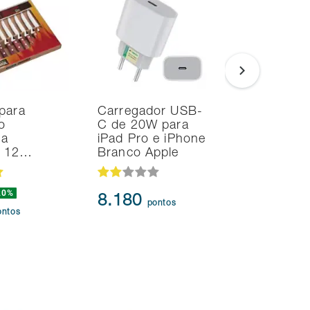
para
Carregador USB-
Smart TV
o
C de 20W para
Samsung 
na
iPad Pro e iPhone
UHD 4K T
d 12…
Branco Apple
HDR10+
20%
8.180
95.91
pontos
ontos