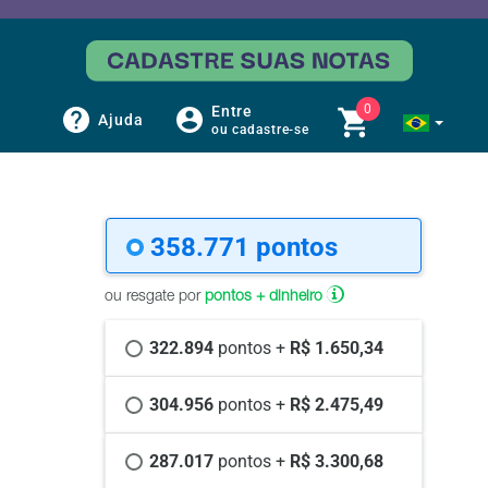
0
Entre
Ajuda
ou cadastre-se
358.771 
pontos
ou resgate por
pontos + dinheiro
322.894 
pontos +
 R$ 1.650,34
304.956 
pontos +
 R$ 2.475,49
287.017 
pontos +
 R$ 3.300,68