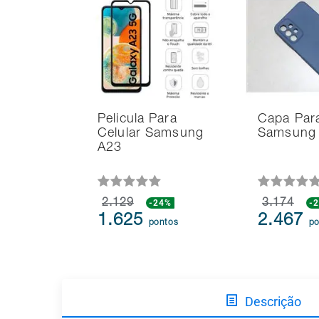
Pelicula Para
Capa Para
Celular Samsung
Samsung
A23
2.129
-24%
3.174
-
1.625
2.467
pontos
po
Descrição