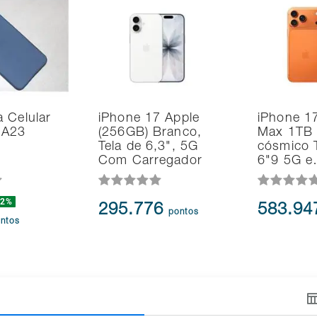
 Celular
iPhone 17 Apple
iPhone 1
 A23
(256GB) Branco,
Max 1TB 
Tela de 6,3", 5G
cósmico T
Com Carregador
6"9 5G 
22%
295.776
583.9
pontos
ntos