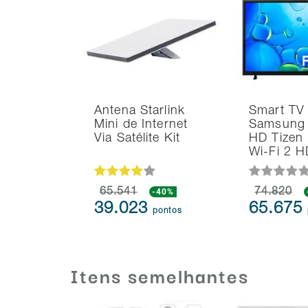
Antena Starlink
Smart TV
Mini de Internet
Samsung 
Via Satélite Kit
HD Tizen
Wi-Fi 2 
65.541
-40%
74.820
39.023
65.675
pontos
Itens semelhantes