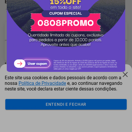
Bayer Directo Nematoide
0 Avaliação
Quantidade em Hectares: *
Quantidade mínima: 50
E-mail cadastrado no site da Climate FieldView: *
* Campo obrigatório
Este site usa cookies e dados pessoais de acordo com a
nossa
Política de Privacidade
e, ao continuar navegando
neste site, você declara estar ciente dessas condições.
Adicionar ao carrinho
ENTENDI E FECHAR
Mais Resgatados