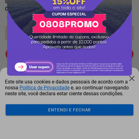
Smartphone Motorola Moto G35 5G 6,7" 256GB 4GB
Câmera Dupla Coral
0 Avaliação
Produto indisponível!
Me avise quando chegar
Mais Resgatados
Este site usa cookies e dados pessoais de acordo com a
nossa
Política de Privacidade
e, ao continuar navegando
neste site, você declara estar ciente dessas condições.
ENTENDI E FECHAR
Antena Starlink Mini De
Smart Tv Led Samsung 43"
Bay
Internet Via Sat...
Full Hd Tizen H...