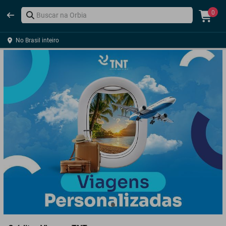
0
No Brasil inteiro