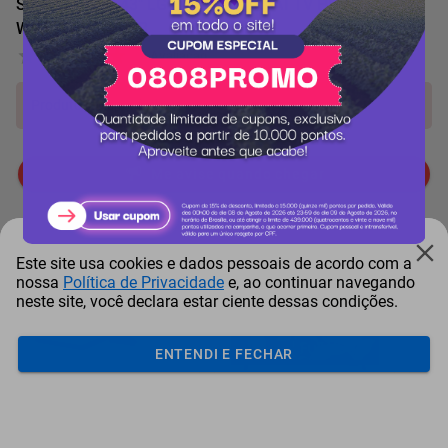
Smart TV LED 43" LG Full HD ThinQ AI TV HDR webOS 23
Wi-Fi 2HDMI 1USB
0 Avaliação
Produto indisponível!
Me avise quando chegar
Mais Resgatados
Este site usa cookies e dados pessoais de acordo com a
nossa
Política de Privacidade
e, ao continuar navegando
neste site, você declara estar ciente dessas condições.
ENTENDI E FECHAR
Antena Starlink Mini De
Smart Tv Led Samsung 43"
Bay
Internet Via Sat...
Full Hd Tizen H...