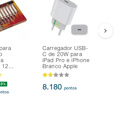
para
Carregador USB-
Smart T
o
C de 20W para
Samsung
na
iPad Pro e iPhone
TV Tizen
d 12…
Branco Apple
Fi 2 HDM
20%
44.434
8.180
pontos
41.61
ontos