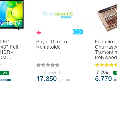
 LED
Bayer Directo
Faqueiro 
43" Full
Nematoide
Churrasc
 HDR+
Tramonti
HDMI…
Polywoo
-12%
7.209
-
A partir de
17.350
5.779
pontos
pontos
p