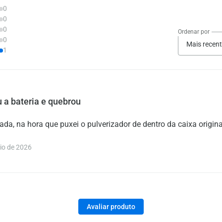
0
0
0
Ordenar por
0
Mais recen
1
u a bateria e quebrou
da, na hora que puxei o pulverizador de dentro da caixa original
o de 2026
Avaliar produto