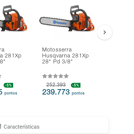
ra
Motosserra
Soprador
a 281Xp
Husqvarna 281Xp
Aspirado
/8"
28" Pd 3/8"
Folhas H
125BVx 
-5%
252.393
-5%
109.613
75
239.773
104.1
pontos
pontos
Características