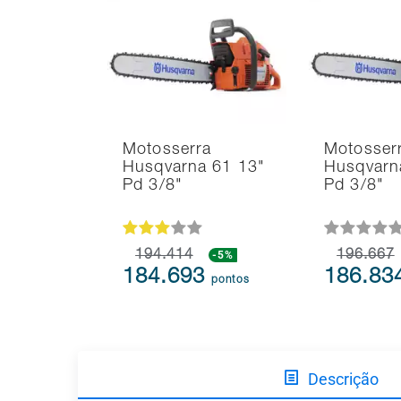
Motosserra
Motosser
Husqvarna 61 13"
Husqvarn
Pd 3/8"
Pd 3/8"
194.414
-5%
196.667
184.693
186.83
pontos
Descrição