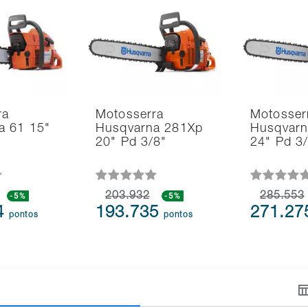
ra
Motosserra
Motosser
a 61 15"
Husqvarna 281Xp
Husqvarn
20" Pd 3/8"
24" Pd 3
-5%
203.932
-5%
285.553
4
193.735
271.2
pontos
pontos