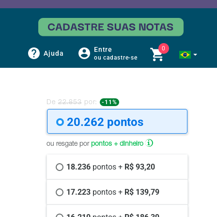
0
Entre
Ajuda
ou cadastre-se
-11%
De
22.853
por:
20.262 
pontos
ou resgate por
pontos + dinheiro
18.236 
pontos +
 R$ 93,20
17.223 
pontos +
 R$ 139,79