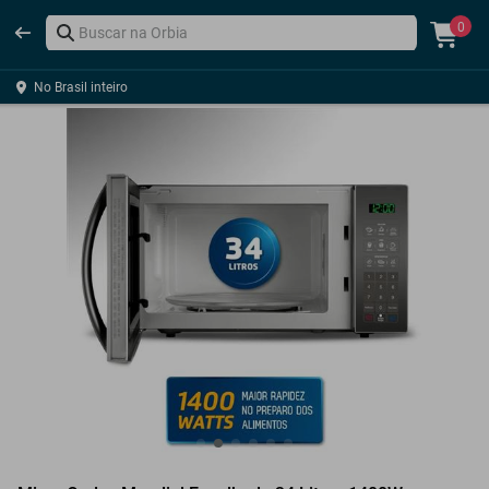
0
No Brasil inteiro