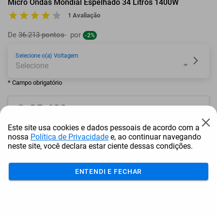
Micro Ondas Mondial Espelhado 34 Litros 1400W
1 Avaliação
De
36.213 pontos
por
-2%
Selecione o(a) Voltagem
* Campo obrigatório
35.489
pontos
Este site usa cookies e dados pessoais de acordo com a
ou resgate por
pontos + dinheiro
nossa
Política de Privacidade
e, ao continuar navegando
neste site, você declara estar ciente dessas condições.
31.941
+ R$ 163,21
pontos
ENTENDI E FECHAR
30.166
+ R$ 244,86
pontos
28.392
+ R$ 326,46
pontos