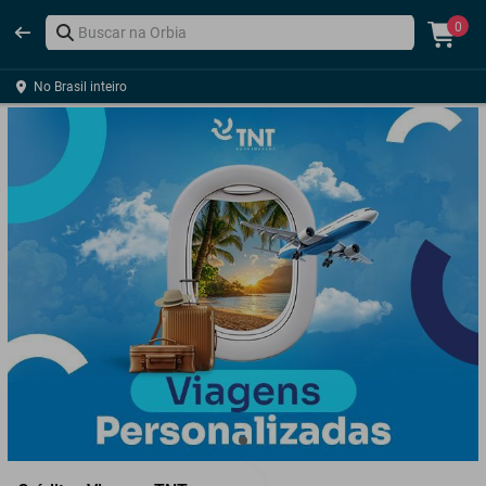
0
No Brasil inteiro