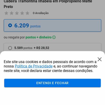
Cadeira Tramontina Ilhabela em Polipropileno Matte
Preto
0 Avaliação
6.209
pontos
ou resgate por
pontos + dinheiro
5.589
+ R$ 28,52
pontos
5.278
+ R$ 42,83
pontos
Este site usa cookies e dados pessoais de acordo com a
nossa
Política de Privacidade
e, ao continuar navegando
4.968
+ R$ 57,09
pontos
neste site, você declara estar ciente dessas condições.
Frete e Prazo
ENTENDI E FECHAR
Calcular frete
Utilizar endereço cadastrado