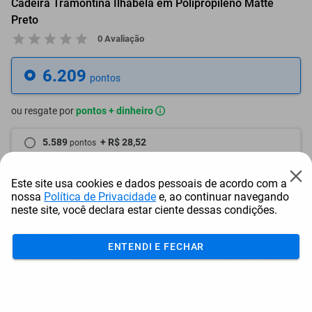
Cadeira Tramontina Ilhabela em Polipropileno Matte
Preto
0 Avaliação
6.209
pontos
ou resgate por
pontos + dinheiro
5.589
+ R$ 28,52
pontos
5.278
+ R$ 42,83
pontos
Este site usa cookies e dados pessoais de acordo com a
nossa
Política de Privacidade
e, ao continuar navegando
4.968
+ R$ 57,09
pontos
neste site, você declara estar ciente dessas condições.
Frete e Prazo
ENTENDI E FECHAR
Calcular frete
Utilizar endereço cadastrado