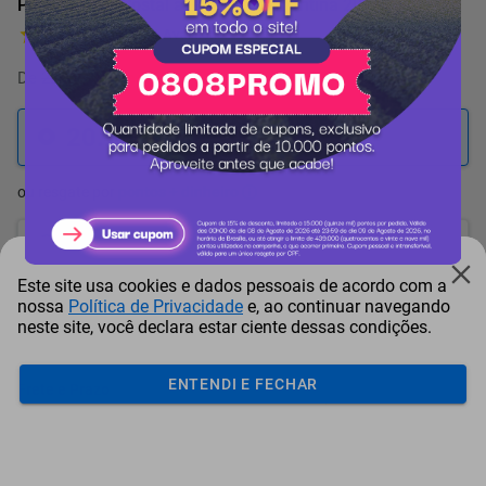
Pulverizador Costal a Bateria Tramontina 20 Litros
1 Avaliação
De
22.853 pontos
por
-11%
20.262
pontos
ou resgate por
pontos + dinheiro
18.236
+ R$ 93,20
pontos
Este site usa cookies e dados pessoais de acordo com a
17.223
+ R$ 139,79
pontos
nossa
Política de Privacidade
e, ao continuar navegando
neste site, você declara estar ciente dessas condições.
16.210
+ R$ 186,39
pontos
ENTENDI E FECHAR
Frete e Prazo
Calcular frete
Utilizar endereço cadastrado