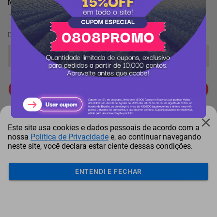
Motocompressor Schulz CSI 50L 8,6 pés Pratiko
0 Avaliação
De
90.741 pontos
por
-4%
Produto indisponível!
Me avise quando chegar
Mais Resgatados
Este site usa cookies e dados pessoais de acordo com a
nossa
Política de Privacidade
e, ao continuar navegando
neste site, você declara estar ciente dessas condições.
ENTENDI E FECHAR
Antena Starlink Mini De
Smart Tv Led Samsung 43"
Bay
Internet Via Sat...
Full Hd Tizen H...