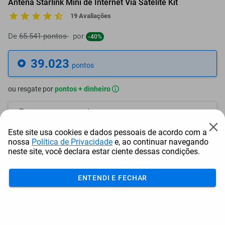
Antena Starlink Mini de Internet Via Satélite Kit
19 Avaliações
De
65.541 pontos
por
-40%
39.023
pontos
ou resgate por
pontos + dinheiro
35.121
+ R$ 179,49
pontos
Este site usa cookies e dados pessoais de acordo com a
33.170
+ R$ 269,24
pontos
nossa
Política de Privacidade
e, ao continuar navegando
neste site, você declara estar ciente dessas condições.
31.219
+ R$ 358,98
pontos
ENTENDI E FECHAR
Frete e Prazo
Calcular frete
Utilizar endereço cadastrado