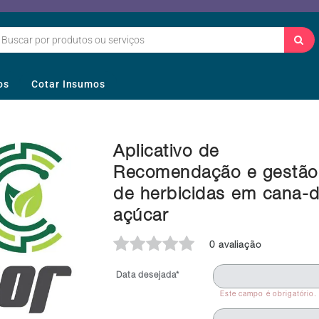
os
Cotar Insumos
Aplicativo de
Recomendação e gestão
de herbicidas em cana-
açúcar
0 avaliação
Data desejada*
Este campo é obrigatório.