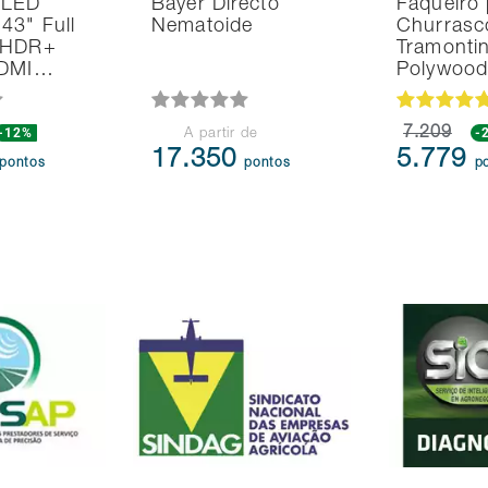
 LED
Bayer Directo
Faqueiro 
43" Full
Nematoide
Churrasc
 HDR+
Tramonti
HDMI…
Polywoo
-12%
7.209
-
A partir de
17.350
5.779
pontos
pontos
p