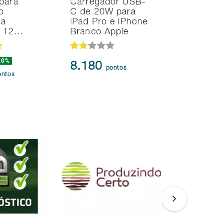
para
Carregador USB-
Smart TV
o
C de 20W para
Samsung 
na
iPad Pro e iPhone
UHD 4K T
d 12…
Branco Apple
HDR10+
20%
8.180
95.91
pontos
ontos