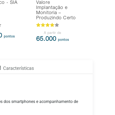
co - SIA
Valore
RH de Im
Implantação e
Monitoria –
Produzindo Certo
A partir de
00
105.3
pontos
65.000
pontos
Características
ravés dos smartphones e acompanhamento de