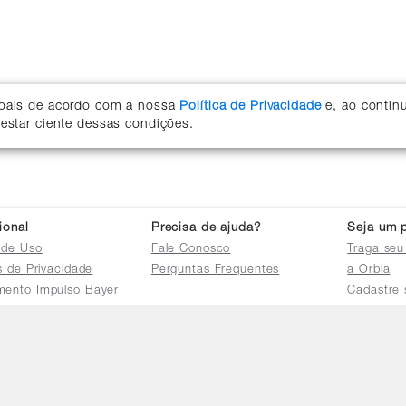
soais de acordo com a nossa
Política de Privacidade
e, ao contin
 estar ciente dessas condições.
cional
Precisa de ajuda?
Seja um p
 de Uso
Fale Conosco
Traga seu
as de Privacidade
Perguntas Frequentes
a Orbia
mento Impulso Bayer
Cadastre 
e Devoluções
Acessar a 
mento dos Grupos
res
e Consulta a
s e