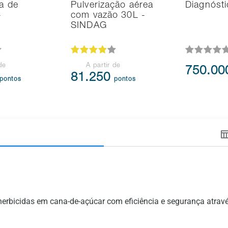
ra de
Pulverização aérea
Diagnósti
-
com vazão 30L -
SINDAG
de
A partir de
750.0
81.250
pontos
pontos
 herbicidas em cana-de-açúcar com eficiência e segurança at