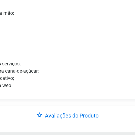
da mão;
 serviços;
ra cana-de-açúcar;
cativo;
ia web
Avaliações do Produto