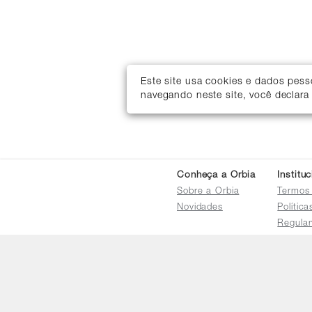
Este site usa cookies e dados pes
navegando neste site, você declara
Conheça a Orbia
Institu
Sobre a Orbia
Termos
Novidades
Polític
Regula
Trocas 
Regula
Familia
Termo d
Bureau