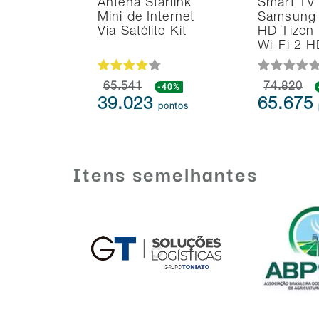
Antena Starlink
Smart TV
Mini de Internet
Samsung 
Via Satélite Kit
HD Tizen
Wi-Fi 2 
65.541
-40%
74.820
39.023
65.675
pontos
Itens semelhantes