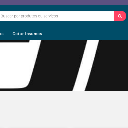
os
Cotar Insumos
I