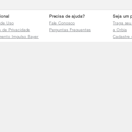
cional
Precisa de ajuda?
Seja um p
 de Uso
Fale Conosco
Traga seu
as de Privacidade
Perguntas Frequentes
a Orbia
mento Impulso Bayer
Cadastre 
e Devoluções
Acessar a 
mento dos Grupos
res
e Consulta a
s e
tilhamento de Dados
io de Igualdade
Telefones
Horário 
(11) 4470-2239
De segund
0800 725 9900