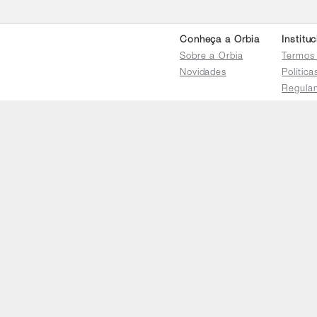
Conheça a Orbia
Institu
Sobre a Orbia
Termos
Novidades
Polític
Regula
Trocas 
Regula
Familia
Termo d
Bureau
Compar
Relatór
Salarial
E-mail
faleconosco@orbia.ag