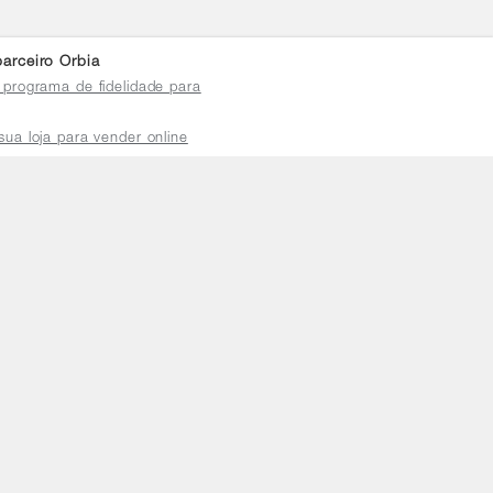
arceiro Orbia
 programa de fidelidade para
sua loja para vender online
plataforma do distribuidor
de atendimento
a a sexta das 8h às 18h