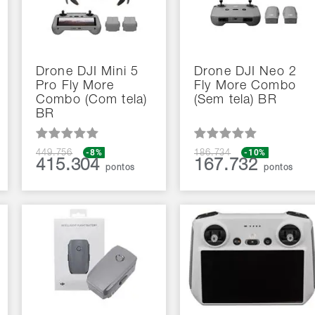
Drone DJI Mini 5
Drone DJI Neo 2
Pro Fly More
Fly More Combo
Combo (Com tela)
(Sem tela) BR
BR
-8%
-10%
449.756
186.734
415.304
167.732
pontos
pontos