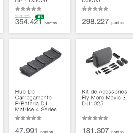
BR - DJI066
DJI065
-8%
383.372
298.227
354.421
pontos
pontos
Hub De
Kit de Acessórios
Carregamento
Fly More Mavic 3
P/Bateria Dji
DJI1025
Matrice 4 Series
47.991
181.307
pontos
pontos