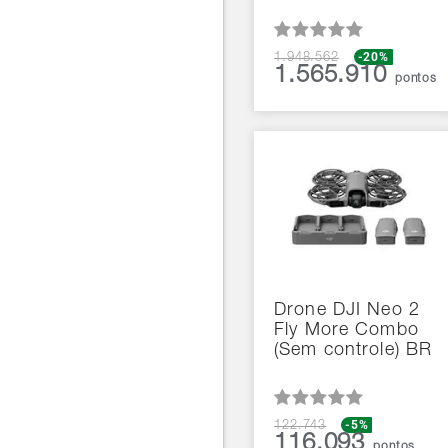
-20%
1.948.562
1.565.910
pontos
Drone DJI Neo 2
Fly More Combo
(Sem controle) BR
-5%
122.743
116.093
pontos