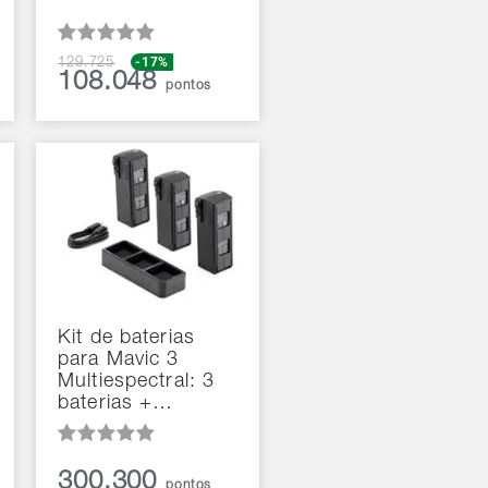
-17%
129.725
108.048
pontos
Kit de baterias
para Mavic 3
Multiespectral: 3
baterias +…
300.300
pontos