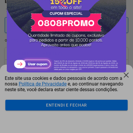
Bule com Filtro Fortaleza Preto 1 L
0 Avaliação
2.987
pontos
ou resgate por
pontos + dinheiro
2.689
+ R$ 13,71
pontos
2.539
+ R$ 20,61
pontos
Este site usa cookies e dados pessoais de acordo com a
2.390
+ R$ 27,46
pontos
nossa
Política de Privacidade
e, ao continuar navegando
neste site, você declara estar ciente dessas condições.
Frete e Prazo
Calcular frete
ENTENDI E FECHAR
Utilizar endereço cadastrado
Adicionar ao carrinho