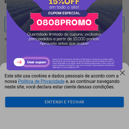
Bule com Filtro Fortaleza Preto 1 L
0 Avaliação
2.987
pontos
ou resgate por
pontos + dinheiro
2.689
+ R$ 13,71
pontos
2.539
+ R$ 20,61
pontos
Este site usa cookies e dados pessoais de acordo com a
2.390
+ R$ 27,46
pontos
nossa
Política de Privacidade
e, ao continuar navegando
neste site, você declara estar ciente dessas condições.
Frete e Prazo
Calcular frete
ENTENDI E FECHAR
Utilizar endereço cadastrado
Adicionar ao carrinho