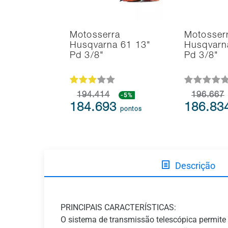
Motosserra
Motosser
Husqvarna 61 13"
Husqvarn
Pd 3/8"
Pd 3/8"
194.414
-5%
196.667
184.693
186.83
pontos
Descrição
PRINCIPAIS CARACTERÍSTICAS:
O sistema de transmissão telescópica permite r