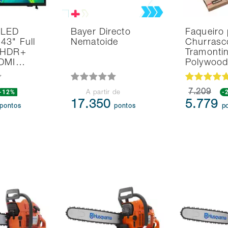
 LED
Bayer Directo
Faqueiro 
43" Full
Nematoide
Churrasc
 HDR+
Tramonti
HDMI…
Polywoo
-12%
7.209
-
A partir de
17.350
5.779
pontos
pontos
p