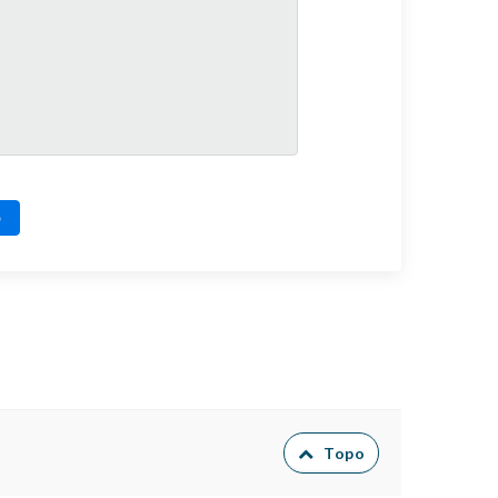
o
Topo