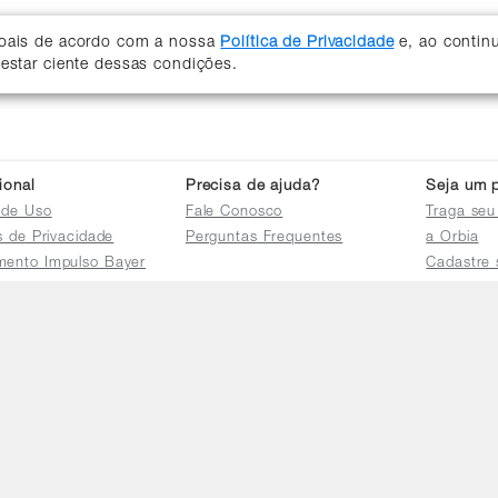
soais de acordo com a nossa
Política de Privacidade
e, ao contin
 estar ciente dessas condições.
cional
Precisa de ajuda?
Seja um p
 de Uso
Fale Conosco
Traga seu
as de Privacidade
Perguntas Frequentes
a Orbia
mento Impulso Bayer
Cadastre 
e Devoluções
Acessar a 
mento dos Grupos
res
e Consulta a
s e
tilhamento de Dados
io de Igualdade