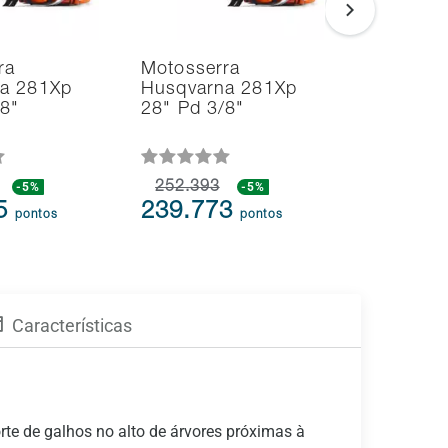
ra
Motosserra
Soprador
a 281Xp
Husqvarna 281Xp
Aspirado
/8"
28" Pd 3/8"
Folhas H
125BVx 
-5%
252.393
-5%
109.613
75
239.773
104.1
pontos
pontos
Características
rte de galhos no alto de árvores próximas à