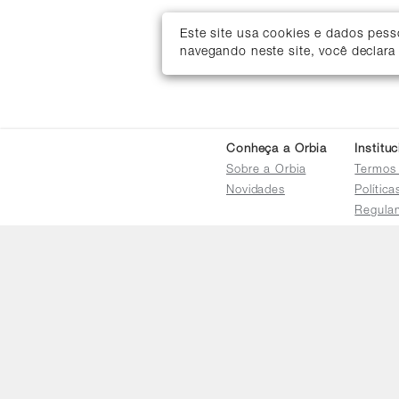
Este site usa cookies e dados pes
navegando neste site, você declara
Conheça a Orbia
Institu
Sobre a Orbia
Termos
Novidades
Polític
Regula
Trocas 
Regula
Familia
Termo d
Bureau
Compar
Relatór
Salarial