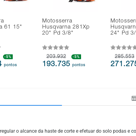
ra
Motosserra
Motosser
a 61 15"
Husqvarna 281Xp
Husqvarn
20" Pd 3/8"
24" Pd 3
-5%
203.932
-5%
285.553
4
193.735
271.2
pontos
pontos
egular o alcance da haste de corte e efetuar do solo podas e co