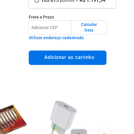
103.615 
pontos +
 R$ 1.191,54
Frete e Prazo
Calcular
frete
Utilizar endereço cadastrado
Adicionar ao carrinho