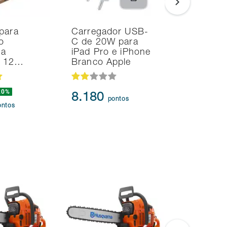
para
Carregador USB-
Noteboo
o
C de 20W para
Ultrafino
na
iPad Pro e iPhone
i7 24GB
d 12…
Branco Apple
SSD Intel
20%
239.873
8.180
pontos
217.3
ontos