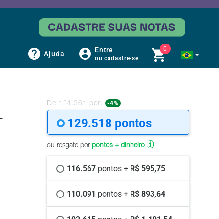
0
Entre
Ajuda
ou cadastre-se
-4%
De
134.361
por:
-
129.518 
pontos
ou resgate por
pontos + dinheiro
116.567 
pontos +
 R$ 595,75
110.091 
pontos +
 R$ 893,64