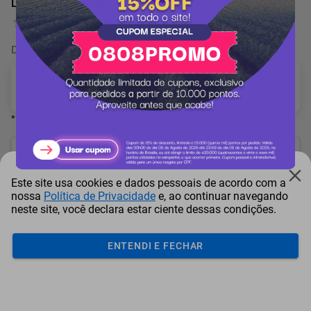
Liquidificador Oster 1400W Full Preto
0 Avaliação
De
8.742 pontos
por
-7%
Selecione o(a) Voltagem
* Campo obrigatório
8.133
pontos
Este site usa cookies e dados pessoais de acordo com a
ou resgate por
pontos + dinheiro
nossa
Política de Privacidade
e, ao continuar navegando
neste site, você declara estar ciente dessas condições.
7.320
+ R$ 37,40
pontos
ENTENDI E FECHAR
6.914
+ R$ 56,07
pontos
6.507
+ R$ 74,80
pontos