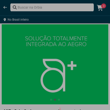
0
No Brasil inteiro