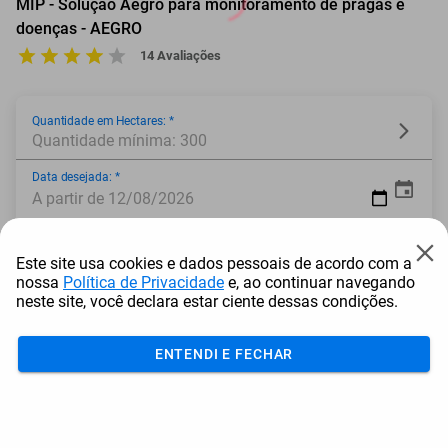
MIP - Solução Aegro para monitoramento de pragas e
doenças - AEGRO
14 Avaliações
Quantidade em Hectares: *
Quantidade mínima: 300
Data desejada: *
A partir de 12/08/2026
Local: *
Este site usa cookies e dados pessoais de acordo com a
nossa
Política de Privacidade
e, ao continuar navegando
* Campo obrigatório
neste site, você declara estar ciente dessas condições.
ENTENDI E FECHAR
Adicionar ao carrinho
Mais Resgatados