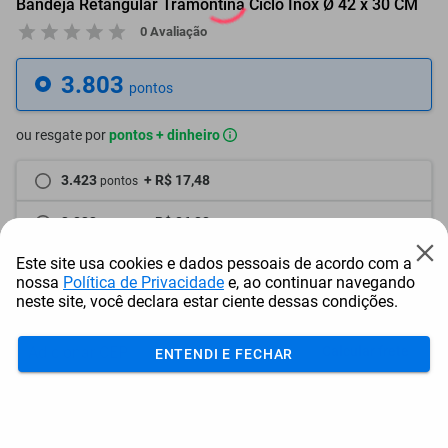
Bandeja Retangular Tramontina Ciclo Inox Ø 42 x 30 CM
0 Avaliação
3.803
pontos
ou resgate por
pontos + dinheiro
3.423
+ R$ 17,48
pontos
3.233
+ R$ 26,22
pontos
Este site usa cookies e dados pessoais de acordo com a
3.043
+ R$ 34,96
pontos
nossa
Política de Privacidade
e, ao continuar navegando
neste site, você declara estar ciente dessas condições.
Frete e Prazo
Calcular frete
ENTENDI E FECHAR
Utilizar endereço cadastrado
Adicionar ao carrinho