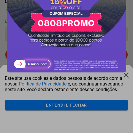
Conjunto Trinchante Para Churrasco Tramontina 4 Peças
0 Avaliação
De
3.349 pontos
por
-17%
Produto indisponível!
Me avise quando chegar
Itens comprados juntos
Este site usa cookies e dados pessoais de acordo com a
nossa
Política de Privacidade
e, ao continuar navegando
neste site, você declara estar ciente dessas condições.
ENTENDI E FECHAR
Garrafa Térmica Stanley
Conjunto Para Churrasco
Con
Vaccum Growler P...
Tramontina Tradi...