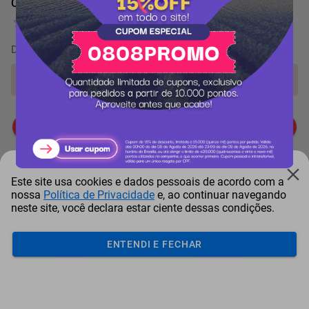
Conjunto Trinchante Para Churrasco Tramontina 4 Peças
0 Avaliação
De
3.349 pontos
por
-17%
Produto indisponível!
Me avise quando chegar
Itens comprados juntos
Este site usa cookies e dados pessoais de acordo com a
nossa
Política de Privacidade
e, ao continuar navegando
neste site, você declara estar ciente dessas condições.
ENTENDI E FECHAR
Garrafa Térmica Stanley
Conjunto Para Churrasco
Con
Vaccum Growler P...
Tramontina Tradi...