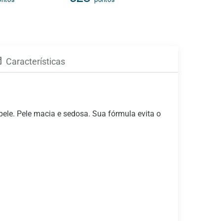
ontos
pontos
794
pon
Características
le. Pele macia e sedosa. Sua fórmula evita o