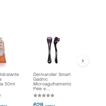
idratante
Dermaroller Smart
Porta Sh
s
Gadnic
Sabonete
a 50ml
Microagulhamento
Pente Ki
Pele e…
8 Peças 
1.374
-4
628