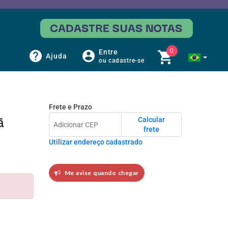
0
Entre
Ajuda
ou cadastre-se
Frete e Prazo
Calcular
ã
frete
Utilizar endereço cadastrado
Me avise quando chegar