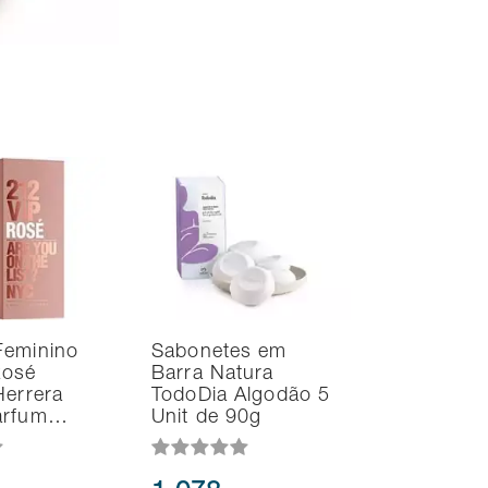
Feminino
Sabonetes em
Rosé
Barra Natura
Herrera
TodoDia Algodão 5
arfum…
Unit de 90g