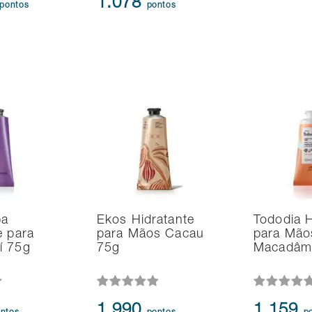
1.078
pontos
pontos
pa
Ekos Hidratante
Tododia H
e para
para Mãos Cacau
para Mão
í 75g
75g
Macadâmi
1.990
1.159