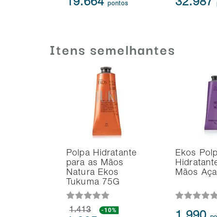
19.664
32.987
pontos
Itens semelhantes
Polpa Hidratante
Ekos Pol
para as Mãos
Hidratant
Natura Ekos
Mãos Aça
Tukuma 75G
1.413
-10%
1.990