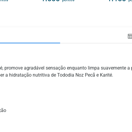
ntos
pontos
p
é, promove agradável sensação enquanto limpa suavemente a pe
r a hidratação nutritiva de Tododia Noz Pecã e Karité.
ção