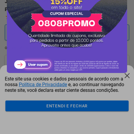
Jogo de Toalhas em Algodão Egípcio Buettner Aliance 5
peças Branco
1 Avaliação
12.455
pontos
ou resgate por
pontos + dinheiro
11.210
+ R$ 57,27
pontos
10.587
+ R$ 85,93
pontos
Este site usa cookies e dados pessoais de acordo com a
nossa
Política de Privacidade
e, ao continuar navegando
9.964
+ R$ 114,59
pontos
neste site, você declara estar ciente dessas condições.
Frete e Prazo
ENTENDI E FECHAR
Calcular frete
Utilizar endereço cadastrado