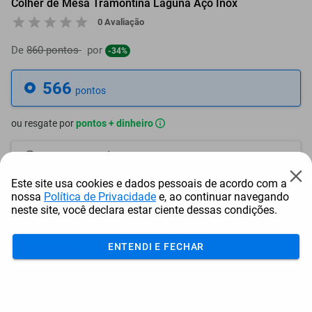
Colher de Mesa Tramontina Laguna Aço Inox
0 Avaliação
De
860 pontos
por
-34%
566
pontos
ou resgate por
pontos + dinheiro
510
+ R$ 2,58
pontos
Este site usa cookies e dados pessoais de acordo com a
482
+ R$ 3,86
pontos
nossa
Política de Privacidade
e, ao continuar navegando
neste site, você declara estar ciente dessas condições.
453
+ R$ 5,20
pontos
ENTENDI E FECHAR
Frete e Prazo
Calcular frete
Utilizar endereço cadastrado