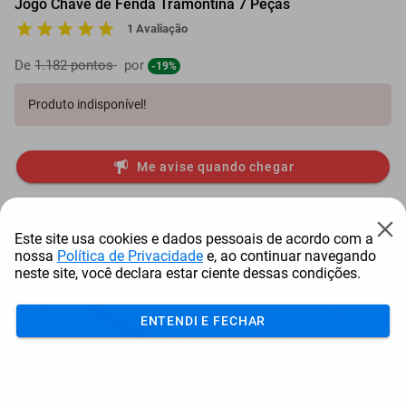
Jogo Chave de Fenda Tramontina 7 Peças
1 Avaliação
De
1.182 pontos
por
-19%
Produto indisponível!
Me avise quando chegar
Itens comprados juntos
Este site usa cookies e dados pessoais de acordo com a
nossa
Política de Privacidade
e, ao continuar navegando
neste site, você declara estar ciente dessas condições.
ENTENDI E FECHAR
Marreta Oitavada Com Cabo
Jogo De Chaves Biela
De Madeira Tra...
Tramontina 12 Peças
Tra