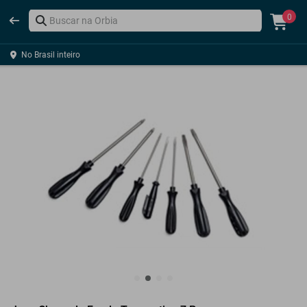
0
No Brasil inteiro