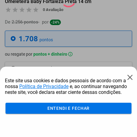
Omeleteira Baby Fortaleza Preta 14 cm
0 Avaliação
De
2.256 pontos
por
-24%
1.708
pontos
ou resgate por
pontos + dinheiro
1.538
+ R$ 7,82
pontos
Este site usa cookies e dados pessoais de acordo com a
1.452
+ R$ 11,78
pontos
nossa
Política de Privacidade
e, ao continuar navegando
neste site, você declara estar ciente dessas condições.
1.367
+ R$ 15,69
pontos
ENTENDI E FECHAR
Frete e Prazo
Calcular frete
Utilizar endereço cadastrado