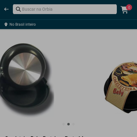
0
No Brasil inteiro