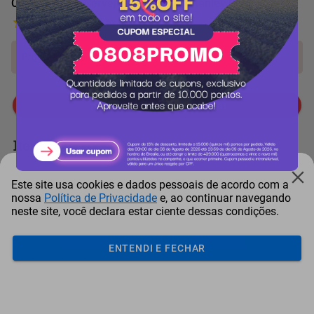
Copo Térmico Cerveja sem Tampa Stanley Polar 473mL
4 Avaliações
Produto indisponível!
Me avise quando chegar
Itens comprados juntos
Este site usa cookies e dados pessoais de acordo com a
nossa
Política de Privacidade
e, ao continuar navegando
neste site, você declara estar ciente dessas condições.
ENTENDI E FECHAR
Conjunto Para Churrasco
Conjunto Para Churrasco
Ga
Tramontina Tradi...
Tramontina Tradi...