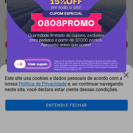
Máscara Natura Faces Mega Fantástica Preta
0 Avaliação
Produto indisponível!
Me avise quando chegar
Mais Resgatados
Este site usa cookies e dados pessoais de acordo com a
nossa
Política de Privacidade
e, ao continuar navegando
neste site, você declara estar ciente dessas condições.
ENTENDI E FECHAR
Antena Starlink Mini De
Smart Tv Led Samsung 43"
Bay
Internet Via Sat...
Full Hd Tizen H...