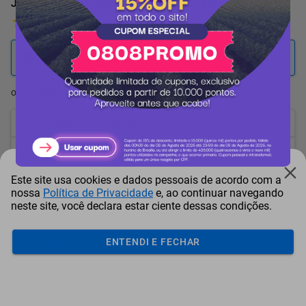
Jogo de Chaves Biela Tramontina 12 Peças
2 Avaliações
13.534
pontos
ou resgate por
pontos + dinheiro
12.181
+ R$ 62,24
pontos
11.504
+ R$ 93,38
pontos
Este site usa cookies e dados pessoais de acordo com a
10.828
+ R$ 124,48
pontos
nossa
Política de Privacidade
e, ao continuar navegando
neste site, você declara estar ciente dessas condições.
Frete e Prazo
Calcular frete
ENTENDI E FECHAR
Utilizar endereço cadastrado
Adicionar ao carrinho