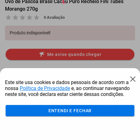
Ovo de Páscoa Brasil Cacau Puro Recheio Fini Tubes
Morango 270g
0 Avaliação
Produto indisponível!
Me avise quando chegar
Mais Resgatados
Este site usa cookies e dados pessoais de acordo com a
nossa
Política de Privacidade
e, ao continuar navegando
neste site, você declara estar ciente dessas condições.
ENTENDI E FECHAR
Antena Starlink Mini De
Smart Tv Led Samsung 43"
Bay
Internet Via Sat...
Full Hd Tizen H...