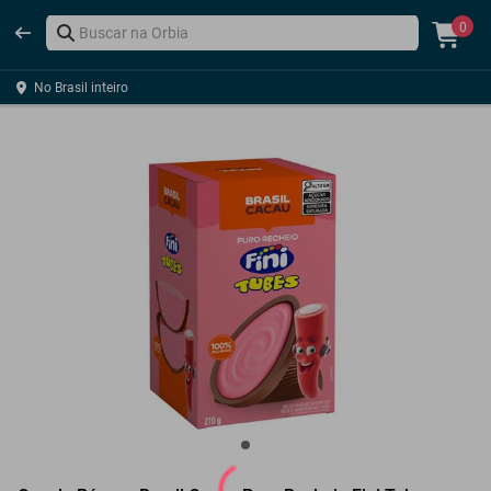
0
No Brasil inteiro