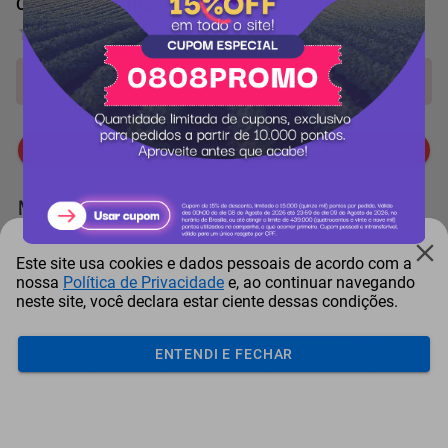
Ovo de Páscoa Brasil Cacau Recheado Pistache 370g
0 Avaliação
Produto indisponível!
Me avise quando chegar
Mais Resgatados
Este site usa cookies e dados pessoais de acordo com a
nossa
Política de Privacidade
e, ao continuar navegando
neste site, você declara estar ciente dessas condições.
ENTENDI E FECHAR
Antena Starlink Mini De
Smart Tv Led Samsung 43"
Bay
Internet Via Sat...
Full Hd Tizen H...