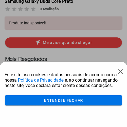
Samsung Galaxy Buds Core Preto
0 Avaliação
Produto indisponível!
Me avise quando chegar
Mais Resgatados
Este site usa cookies e dados pessoais de acordo com a
nossa
Política de Privacidade
e, ao continuar navegando
neste site, você declara estar ciente dessas condições.
ENTENDI E FECHAR
Antena Starlink Mini De
Smart Tv Led Samsung 43"
Bay
Internet Via Sat...
Full Hd Tizen H...