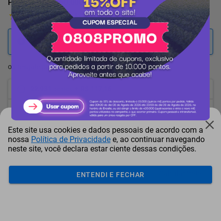
POWER BANK 60.000 MAH
1 Avaliação
25.478
pontos
ou resgate por
pontos + dinheiro
22.931
+ R$ 117,16
pontos
21.657
+ R$ 175,77
pontos
Este site usa cookies e dados pessoais de acordo com a
20.383
+ R$ 234,37
pontos
nossa
Política de Privacidade
e, ao continuar navegando
neste site, você declara estar ciente dessas condições.
Frete e Prazo
Calcular frete
ENTENDI E FECHAR
Utilizar endereço cadastrado
Adicionar ao carrinho