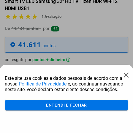
Smart TV LED Samsung 32" HD TV Tizen HDR Wi-Fi 2
HDMI USB1
1 Avaliação
De
44.434 pontos
por
-6%
41.611
pontos
ou resgate por
pontos + dinheiro
37.450
+ R$ 191,41
pontos
Este site usa cookies e dados pessoais de acordo com a
nossa
Política de Privacidade
e, ao continuar navegando
35.370
+ R$ 287,09
pontos
neste site, você declara estar ciente dessas condições.
33.289
+ R$ 382,81
pontos
ENTENDI E FECHAR
Frete e Prazo
Calcular frete